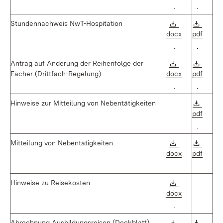
(Öffnet in neu
(Öffnet
Download:
Downl
Stundennachweis
NwT-Hospitation
docx
pdf
(Öffnet in neu
(Öffnet
Download:
Downl
Antrag
auf
Änderung
der
Reihenfolge
der
Fächer
(Drittfach-Regelung)
docx
pdf
(Öffnet in neu
(Öffnet
Downl
Hinweise
zur
Mitteilung
von
Nebentätigkeiten
pdf
(Öffnet
Download:
Downl
Mitteilung
von
Nebentätigkeiten
docx
pdf
(Öffnet in neu
(Öffnet
Download:
Hinweise zu Reisekosten
docx
(Öffnet in neu
Download:
Downl
Abrechnung
Ausbildungsreisen (Deckblatt)