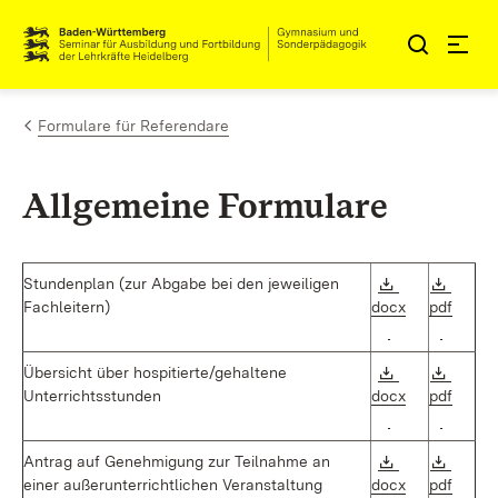
Zum Inhalt springen
Link zur Startseite
Formulare für Referendare
Allgemeine Formulare
Download:
Downl
Stundenplan
(zur
Abgabe
bei
den
jeweiligen
Fachleitern)
docx
pdf
(Öffnet in neu
(Öffnet
Download:
Downl
Übersicht
über
hospitierte/gehaltene
Unterrichtsstunden
docx
pdf
(Öffnet in neu
(Öffnet
Download:
Downl
Antrag
auf
Genehmigung
zur
Teilnahme
an
einer
außerunterrichtlichen
Veranstaltung
docx
pdf