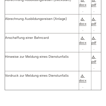
docx
pdf
(Öffnet in neu
(Öffnet
Download:
Downl
Abrechnung
Ausbildungsreisen (Anlage)
docx
pdf
(Öffnet in neu
(Öffnet
Download:
Downl
Anschaffung einer Bahncard
docx
pdf
(Öffnet in neu
(Öffnet
Downl
Hinweise zur Meldung eines Dienstunfalls
pdf
(Öffnet
Download:
Vordruck zur Meldung eines Dienstunfalls
docx
(Öffnet in neu