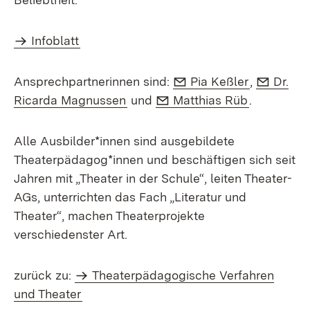
Infoblatt
E-Mail:
(Öffnet in
E-Mail
Ansprechpartnerinnen sind:
Pia Keßler
,
Dr.
(Öffnet in neuem Fenster)
E-Mail:
(Öffnet in
Ricarda Magnussen
und
Matthias Rüb
.
Alle Ausbilder*innen sind ausgebildete
Theaterpädagog*innen und beschäftigen sich seit
Jahren mit „Theater in der Schule“, leiten Theater-
AGs, unterrichten das Fach „Literatur und
Theater“, machen Theaterprojekte
verschiedenster Art.
zurück zu:
Theaterpädagogische Verfahren
und Theater