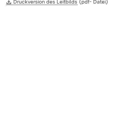
Download:
(Öffnet in neuem Fenst
Druckversion des Leitbilds
(pdf- Datei)