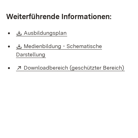
Weiterführende Informationen:
Download:
(Öffnet in neuem Fenster)
Ausbildungsplan
Download:
Medienbildung - Schematische
(Öffnet in neuem Fenster)
Darstellung
Extern:
(Öffn
Downloadbereich (geschützter Bereich)