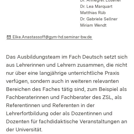
Dr. Annegret Lösener
Dr. Lea Marquart
Matthias Rüb
Dr. Gabriele Sellner
Miriam Wendt
E-Mail:
(Öffnet in neuem Fens
Elke.Anastassoff@gym-hd.seminar-bw.de
Das Ausbildungsteam im Fach Deutsch setzt sich
aus Lehrerinnen und Lehrern zusammen, die nicht
nur über eine langjährige unterrichtliche Praxis
verfügen, sondern auch in weiteren relevanten
Bereichen des Faches tätig sind, zum Beispiel als
Fachberaterinnen und Fachberater des ZSL, als
Referentinnen und Referenten in der
Lehrerfortbildung oder als Dozentinnen und
Dozenten für fachdidaktische Veranstaltungen an
der Universität.