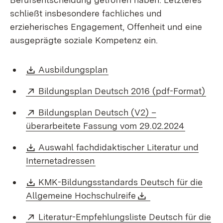
schließt insbesondere fachliches und
erzieherisches Engagement, Offenheit und eine
ausgeprägte soziale Kompetenz ein.
Download:
(Öffnet in neuem Fenster)
Ausbildungsplan
Extern:
(Öff
Bildungsplan Deutsch 2016 (pdf-Format)
Extern:
Bildungsplan Deutsch (V2) –
(Öffnet i
überarbeitete Fassung vom 29.02.2024
Download:
Auswahl fachdidaktischer Literatur und
(Öffnet in neuem Fenster)
Internetadressen
Download:
KMK-Bildungsstandards Deutsch für die
(Öffnet in neuem Fen
Download:
(Öffnet in neuem 
Allgemeine Hochschulreife
Extern:
Literatur-Empfehlungsliste Deutsch für die