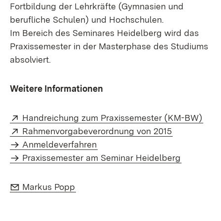
Fortbildung der Lehrkräfte (Gymnasien und
berufliche Schulen) und Hochschulen.
Im Bereich des Seminares Heidelberg wird das
Praxissemester in der Masterphase des Studiums
absolviert.
Weitere Informationen
Extern:
(Öff
Handreichung zum Praxissemester (KM-BW)
Extern:
(Öffnet in 
Rahmenvorgabeverordnung von 2015
Anmeldeverfahren
Praxissemester am Seminar Heidelberg
E-Mail:
(Öffnet in neuem Fenster)
Markus Popp