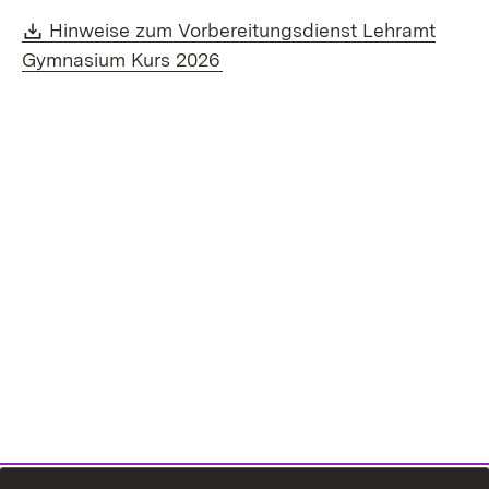
Download:
Hinweise zum Vorbereitungsdienst Lehramt
(Öffnet in neuem Fenster)
Gymnasium Kurs 2026